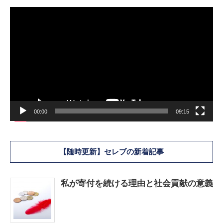
動
画
プ
レ
ー
ヤ
ー
00:00
09:15
【随時更新】セレブの新着記事
私が寄付を続ける理由と社会貢献の意義