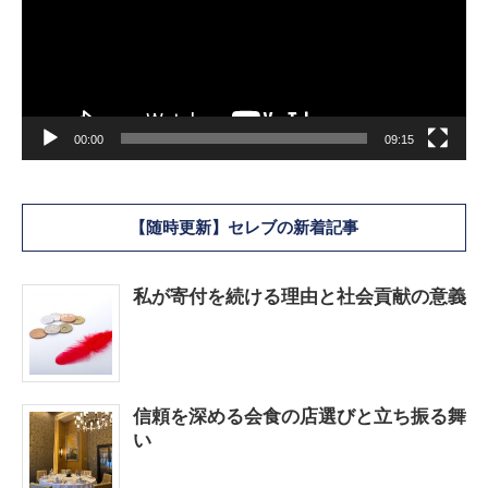
レ
ー
ヤ
ー
00:00
09:15
【随時更新】セレブの新着記事
私が寄付を続ける理由と社会貢献の意義
信頼を深める会食の店選びと立ち振る舞
い