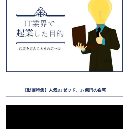
【動画特集】人気DJゼッド、17億円の自宅
動
画
プ