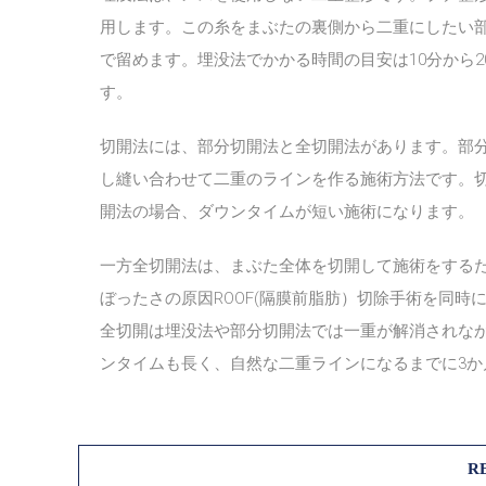
用します。この糸をまぶたの裏側から二重にしたい
で留めます。埋没法でかかる時間の目安は10分から
す。
切開法には、部分切開法と全切開法があります。部
し縫い合わせて二重のラインを作る施術方法です。
開法の場合、ダウンタイムが短い施術になります。
一方全切開法は、まぶた全体を切開して施術をする
ぼったさの原因ROOF(隔膜前脂肪）切除手術を同時
全切開は埋没法や部分切開法では一重が解消されな
ンタイムも長く、自然な二重ラインになるまでに3か
R