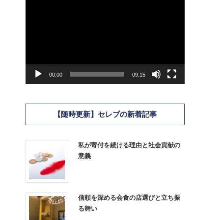
動
画
プ
レ
ー
ヤ
00:00
09:15
ー
【随時更新】セレブの新着記事
私が寄付を続ける理由と社会貢献の
意義
信頼を深める会食の店選びと立ち振
る舞い